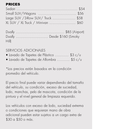
PRICES
Sedan ..................................................... $54
Small SUV/Wagons ................................. $56
Large SUV /3-Row SUV/ Truck .................... $58
XL SUV / XL Truck / Minivan ....................... $60
Dually .......................................... $85 (Airport)
Dually ............................ Desde $160 (Smoky
Hill)
SERVICIOS ADICIONALES
• Lavado de Tapetes de Plástico ............ $3 c/u
• Lavado de Tapetes de Alfombra ........... $5 c/u
*Los precios están basados en la condición
promedio del vehículo.
El precio final puede variar dependiendo del tamaño
del vehículo, su condición, exceso de suciedad,
lodo, manchas, pelo de mascota, condición de la
pintura y el nivel general de limpieza requerido.
Los vehículos con exceso de lodo, suciedad extrema
o condiciones que requieran mano de obra
adicional pueden estar sujetos a un cargo extra de
$30 a $50 o más.