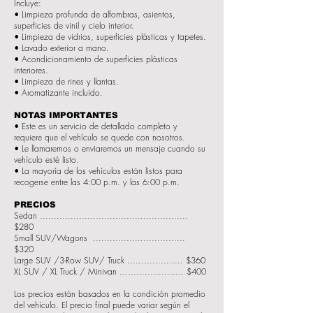
Incluye:
• Limpieza profunda de alfombras, asientos,
superficies de vinil y cielo interior.
• Limpieza de vidrios, superficies plásticas y tapetes.
• Lavado exterior a mano.
• Acondicionamiento de superficies plásticas
interiores.
• Limpieza de rines y llantas.
• Aromatizante incluido.
NOTAS IMPORTANTES
• Este es un servicio de detallado completo y
requiere que el vehículo se quede con nosotros.
• Le llamaremos o enviaremos un mensaje cuando su
vehículo esté listo.
• La mayoría de los vehículos están listos para
recogerse entre las 4:00 p.m. y las 6:00 p.m.
PRECIOS
Sedan .....................................................
$280
Small SUV/Wagons .................................
$320
Large SUV /3-Row SUV/ Truck .................... $360
XL SUV / XL Truck / Minivan ....................... $400
Los precios están basados en la condición promedio
del vehículo. El precio final puede variar según el