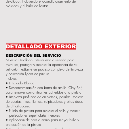
detallado, incluyendo el acondicionamiento de
plásticos y el brillo de llantas.
DETALLADO EXTERIOR
DESCRIPCIÓN DEL SERVICIO
Nuestro Detallado Exterior está diseñado para
restaurar, proteger y mejorar la apariencia de su
vehículo mediante un proceso completo de limpieza
y corrección ligera de pintura.
Incluye:
• D Lavado Blanco
• Descontaminación con barra de arcilla (Clay Bar)
para remover contaminantes adheridos a la pintura
• Limpieza profunda de emblemas, parrillas, marcos
de puertas, rines, llantas, salpicaderas y otras áreas
de difícil acceso
• Pulido de pintura para mejorar el brillo y reducir
imperfecciones superficiales menores
• Aplicación de cera a mano para mayor brillo y
protección de la pintura