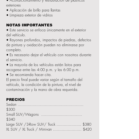
• Acondicionamiento y restauración de plásticos
exteriores
• Aplicación de brillo para llantas
• Limpieza exterior de vidrios
NOTAS IMPORTANTES
• Este servicio se enfoca únicamente en el exterior
del vehículo.
• Rayones profundos, impactos de piedras, defectos
de pintura y oxidación pueden no eliminarse por
completo.
• Es necesario dejar el vehículo con nosotros durante
el servicio.
• La mayoría de los vehículos están listos para
recogerse entre las 4:00 p.m. y las 6:00 p.m.
• Se recomienda hacer cita.
El precio final puede variar según el tamaño del
vehículo, la condición de la pintura, el nivel de
contaminación y la mano de obra requerida.
PRECIOS
Sedan .....................................................
$300
Small SUV/Wagons .................................
$340
Large SUV /3-Row SUV/ Truck .................... $380
XL SUV / XL Truck / Minivan ....................... $420