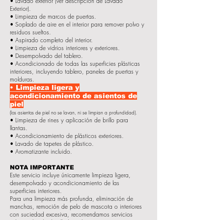
• Lavado exterior (ver descripción de Lavado
Exterior).
• Limpieza de marcos de puertas.
• Soplado de aire en el interior para remover polvo y
residuos sueltos.
• Aspirado completo del interior.
• Limpieza de vidrios interiores y exteriores.
• Desempolvado del tablero.
• Acondicionado de todas las superficies plásticas
interiores, incluyendo tablero, paneles de puertas y
molduras.
• Limpieza ligera y
acondicionamiento de asientos de
piel
(los asientos de piel no se lavan, ni se limpian a profundidad).
• Limpieza de rines y aplicación de brillo para
llantas.
• Acondicionamiento de plásticos exteriores.
• Lavado de tapetes de plástico.
• Aromatizante incluido.
NOTA IMPORTANTE
Este servicio incluye únicamente limpieza ligera,
desempolvado y acondicionamiento de las
superficies interiores.
Para una limpieza más profunda, eliminación de
manchas, remoción de pelo de mascota o interiores
con suciedad excesiva, recomendamos servicios