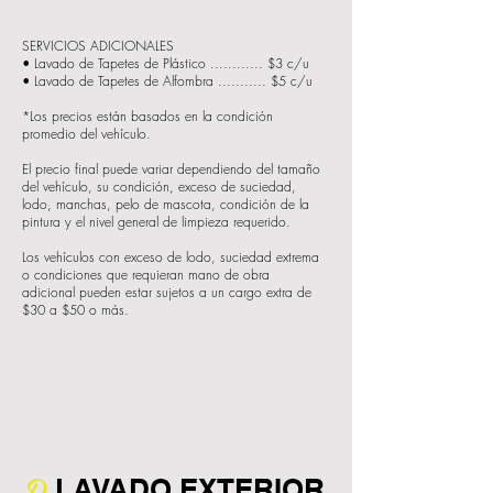
SERVICIOS ADICIONALES
• Lavado de Tapetes de Plástico ............ $3 c/u
• Lavado de Tapetes de Alfombra ........... $5 c/u
*Los precios están basados en la condición
promedio del vehículo.
El precio final puede variar dependiendo del tamaño
del vehículo, su condición, exceso de suciedad,
lodo, manchas, pelo de mascota, condición de la
pintura y el nivel general de limpieza requerido.
Los vehículos con exceso de lodo, suciedad extrema
o condiciones que requieran mano de obra
adicional pueden estar sujetos a un cargo extra de
$30 a $50 o más.
D
LAVADO EXTERIOR