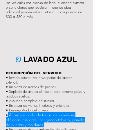
Los vehículos con exceso de lodo, suciedad extrema
o condiciones que requieran mano de obra
adicional pueden estar sujetos a un cargo extra de
$30 a $50 o más.
D
LAVADO AZUL
DESCRIPCIÓN DEL SERVICIO
• Lavado exterior (ver descripción de Lavado
Exterior).
• Limpieza de marcos de puertas.
• Soplado de aire en el interior para remover polvo y
residuos sueltos.
• Aspirado completo del interior.
• Limpieza de vidrios interiores y exteriores.
• Desempolvado del tablero.
Acondicionado de todas las superficies
•
plásticas interiores, incluyendo tablero, paneles
de puertas y molduras.
• Limpieza de rines y aplicación de brillo para