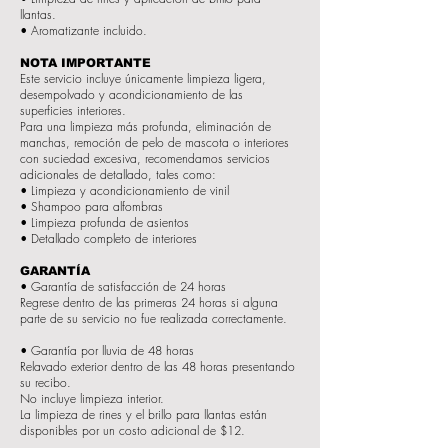
llantas.
• Aromatizante incluido.
NOTA IMPORTANTE
Este servicio incluye únicamente limpieza ligera,
desempolvado y acondicionamiento de las
superficies interiores.
Para una limpieza más profunda, eliminación de
manchas, remoción de pelo de mascota o interiores
con suciedad excesiva, recomendamos servicios
adicionales de detallado, tales como:
• Limpieza y acondicionamiento de vinil
• Shampoo para alfombras
• Limpieza profunda de asientos
• Detallado completo de interiores
GARANTÍA
• Garantía de satisfacción de 24 horas
Regrese dentro de las primeras 24 horas si alguna
parte de su servicio no fue realizada correctamente.
• Garantía por lluvia de 48 horas
Relavado exterior dentro de las 48 horas presentando
su recibo.
No incluye limpieza interior.
La limpieza de rines y el brillo para llantas están
disponibles por un costo adicional de $12.