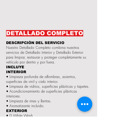
DETALLADO COMPLETO
DESCRIPCIÓN DEL SERVICIO
Nuestro Detallado Completo combina nuestros
servicios de Detallado Interior y Detallado Exterior
para limpiar, restaurar y proteger completamente su
vehículo por dentro y por fuera.
INCLUYE
INTERIOR
• Limpieza profunda de alfombras, asientos,
superficies de vinil y cielo interior.
• Limpieza de vidrios, superficies plásticas y tapetes.
• Acondicionamiento de superficies plásticas
interiores.
• Limpieza de rines y llantas.
• Aromatizante incluido.
EXTERIOR
• D White Wash.
• Descontaminación con barra de arcilla (Clay Bar).
• Limpieza profunda de emblemas, parrillas, rines,
llantas, salpicaderas y otras áreas de difícil acceso.
• Pulido de pintura.