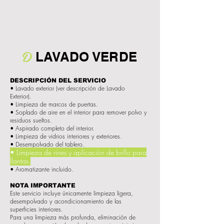
D
LAVADO VERDE
DESCRIPCIÓN DEL SERVICIO
• Lavado exterior (ver descripción de Lavado
Exterior).
• Limpieza de marcos de puertas.
• Soplado de aire en el interior para remover polvo y
residuos sueltos.
• Aspirado completo del interior.
• Limpieza de vidrios interiores y exteriores.
• Desempolvado del tablero.
• Limpieza de rines y aplicación de brillo para
llantas.
• Aromatizante incluido.
NOTA IMPORTANTE
Este servicio incluye únicamente limpieza ligera,
desempolvado y acondicionamiento de las
superficies interiores.
Para una limpieza más profunda, eliminación de