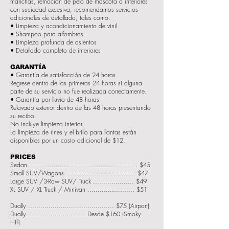
manchas, remoción de pelo de mascota o interiores
con suciedad excesiva, recomendamos servicios
adicionales de detallado, tales como:
• Limpieza y acondicionamiento de vinil
• Shampoo para alfombras
• Limpieza profunda de asientos
• Detallado completo de interiores
GARANTÍA
• Garantía de satisfacción de 24 horas
Regrese dentro de las primeras 24 horas si alguna
parte de su servicio no fue realizada correctamente.
• Garantía por lluvia de 48 horas
Relavado exterior dentro de las 48 horas presentando
su recibo.
No incluye limpieza interior.
La limpieza de rines y el brillo para llantas están
disponibles por un costo adicional de $12.
PRICES
Sedan ..................................................... $45
Small SUV/Wagons ................................. $47
Large SUV /3-Row SUV/ Truck .................... $49
XL SUV / XL Truck / Minivan ....................... $51
Dually .......................................... $75 (Airport)
Dually ............................ Desde $160 (Smoky
Hill)