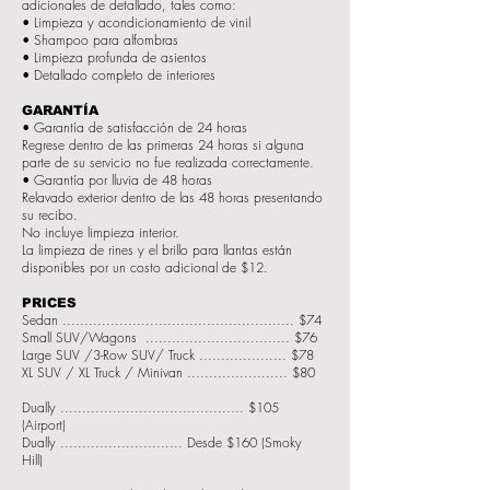
adicionales de detallado, tales como:
• Limpieza y acondicionamiento de vinil
• Shampoo para alfombras
• Limpieza profunda de asientos
• Detallado completo de interiores
GARANTÍA
• Garantía de satisfacción de 24 horas
Regrese dentro de las primeras 24 horas si alguna
parte de su servicio no fue realizada correctamente.
• Garantía por lluvia de 48 horas
Relavado exterior dentro de las 48 horas presentando
su recibo.
No incluye limpieza interior.
La limpieza de rines y el brillo para llantas están
disponibles por un costo adicional de $12.
PRICES
Sedan ..................................................... $74
Small SUV/Wagons ................................. $76
Large SUV /3-Row SUV/ Truck .................... $78
XL SUV / XL Truck / Minivan ....................... $80
Dually .......................................... $105
(Airport)
Dually ............................ Desde $160 (Smoky
Hill)