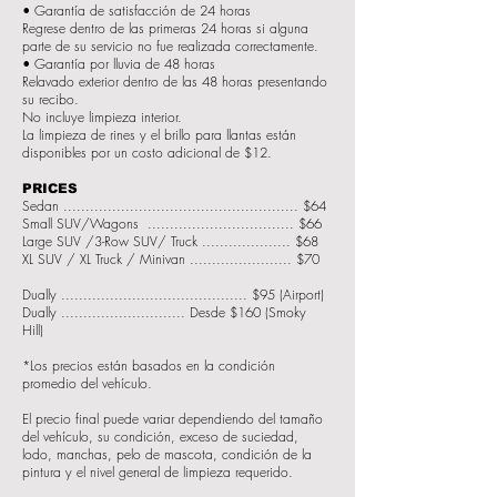
• Garantía de satisfacción de 24 horas
Regrese dentro de las primeras 24 horas si alguna
parte de su servicio no fue realizada correctamente.
• Garantía por lluvia de 48 horas
Relavado exterior dentro de las 48 horas presentando
su recibo.
No incluye limpieza interior.
La limpieza de rines y el brillo para llantas están
disponibles por un costo adicional de $12.
PRICES
Sedan ..................................................... $64
Small SUV/Wagons ................................. $66
Large SUV /3-Row SUV/ Truck .................... $68
XL SUV / XL Truck / Minivan ....................... $70
Dually .......................................... $95 (Airport)
Dually ............................ Desde $160 (Smoky
Hill)
*Los precios están basados en la condición
promedio del vehículo.
El precio final puede variar dependiendo del tamaño
del vehículo, su condición, exceso de suciedad,
lodo, manchas, pelo de mascota, condición de la
pintura y el nivel general de limpieza requerido.