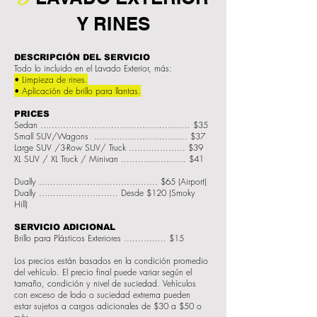
Y RINES
DESCRIPCIÓN DEL SERVICIO
Todo lo incluido en el Lavado Exterior, más:
• Limpieza de rines.
• Aplicación de brillo para llantas.
PRICES
Sedan ..................................................... $35
Small SUV/Wagons ................................. $37
Large SUV /3-Row SUV/ Truck .................... $39
XL SUV / XL Truck / Minivan ....................... $41
Dually .......................................... $65 (Airport)
Dually ............................ Desde $120 (Smoky
Hill)
SERVICIO ADICIONAL
Brillo para Plásticos Exteriores ............... $15
Los precios están basados en la condición promedio
del vehículo. El precio final puede variar según el
tamaño, condición y nivel de suciedad. Vehículos
con exceso de lodo o suciedad extrema pueden
estar sujetos a cargos adicionales de $30 a $50 o