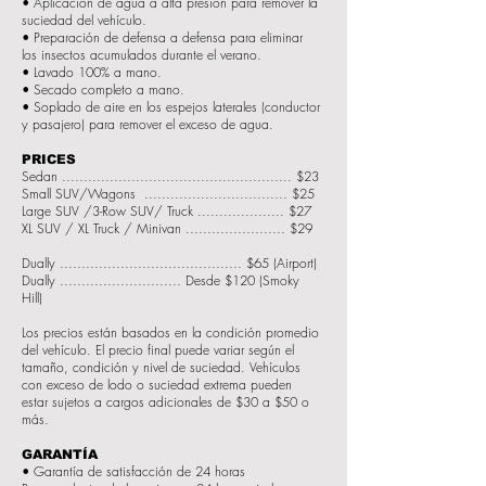
• Aplicación de agua a alta presión para remover la
suciedad del vehículo.
• Preparación de defensa a defensa para eliminar
los insectos acumulados durante el verano.
• Lavado 100% a mano.
• Secado completo a mano.
• Soplado de aire en los espejos laterales (conductor
y pasajero) para remover el exceso de agua.
PRICES
Sedan ..................................................... $23
Small SUV/Wagons ................................. $25
Large SUV /3-Row SUV/ Truck .................... $27
XL SUV / XL Truck / Minivan ....................... $29
Dually .......................................... $65 (Airport)
Dually ............................ Desde $120 (Smoky
Hill)
Los precios están basados en la condición promedio
del vehículo. El precio final puede variar según el
tamaño, condición y nivel de suciedad. Vehículos
con exceso de lodo o suciedad extrema pueden
estar sujetos a cargos adicionales de $30 a $50 o
más.
GARANTÍA
• Garantía de satisfacción de 24 horas